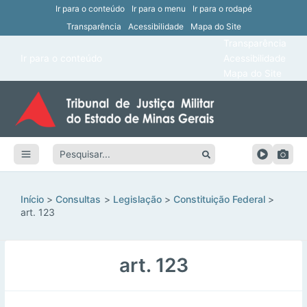
Ir para o conteúdo
Ir para o menu
Ir para o rodapé
Transparência
Acessibilidade
Mapa do Site
ar
Transparência
Main
Ir para o conteúdo
Acessibilidade
ar
Menu
Mapa do Site
ar
ar
Pesquisar:
ar
ar
Início
Consultas
Legislação
Constituição Federal
art. 123
art. 123