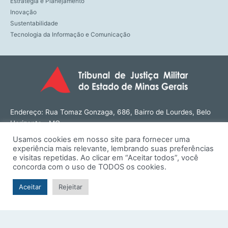
Estratégia e Planejamento
Inovação
Sustentabilidade
Tecnologia da Informação e Comunicação
Endereço: Rua Tomaz Gonzaga, 686, Bairro de Lourdes, Belo
Horizonte - MG
CEP: 30180-143
Usamos cookies em nosso site para fornecer uma
Tel: (31) 3274-1566
experiência mais relevante, lembrando suas preferências
Contato: ouvidoria@tjmmg.jus.br
e visitas repetidas. Ao clicar em “Aceitar todos”, você
concorda com o uso de TODOS os cookies.
Funcionamento: Segunda a Sexta, das 8h às 18h
Aceitar
Rejeitar
© TJMMG | Tribunal de Justiça Militar do Estado de Minas
Gerais - 2026