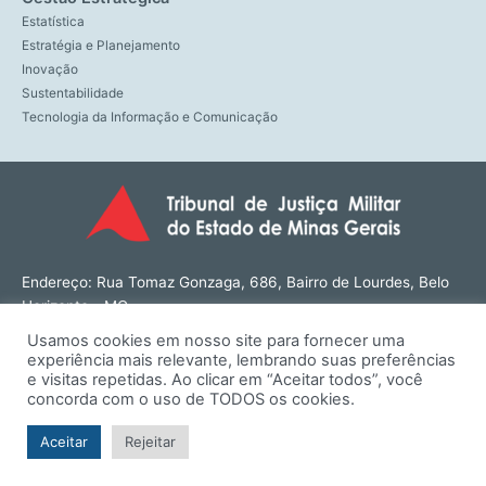
Estatística
Estratégia e Planejamento
Inovação
Sustentabilidade
Tecnologia da Informação e Comunicação
Endereço: Rua Tomaz Gonzaga, 686, Bairro de Lourdes, Belo
Horizonte - MG
CEP: 30180-143
Usamos cookies em nosso site para fornecer uma
Tel: (31) 3274-1566
experiência mais relevante, lembrando suas preferências
Contato: ouvidoria@tjmmg.jus.br
e visitas repetidas. Ao clicar em “Aceitar todos”, você
concorda com o uso de TODOS os cookies.
Funcionamento: Segunda a Sexta, das 8h às 18h
Aceitar
Rejeitar
© TJMMG | Tribunal de Justiça Militar do Estado de Minas