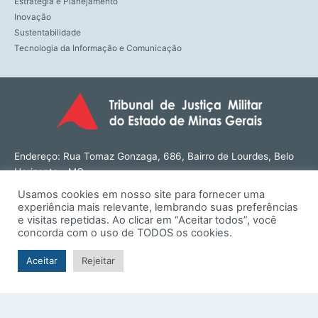
Estratégia e Planejamento
Inovação
Sustentabilidade
Tecnologia da Informação e Comunicação
Endereço: Rua Tomaz Gonzaga, 686, Bairro de Lourdes, Belo
Horizonte - MG
CEP: 30180-143
Usamos cookies em nosso site para fornecer uma
Tel: (31) 3274-1566
experiência mais relevante, lembrando suas preferências
Contato: ouvidoria@tjmmg.jus.br
e visitas repetidas. Ao clicar em “Aceitar todos”, você
concorda com o uso de TODOS os cookies.
Funcionamento: Segunda a Sexta, das 8h às 18h
Aceitar
Rejeitar
© TJMMG | Tribunal de Justiça Militar do Estado de Minas
Gerais - 2026