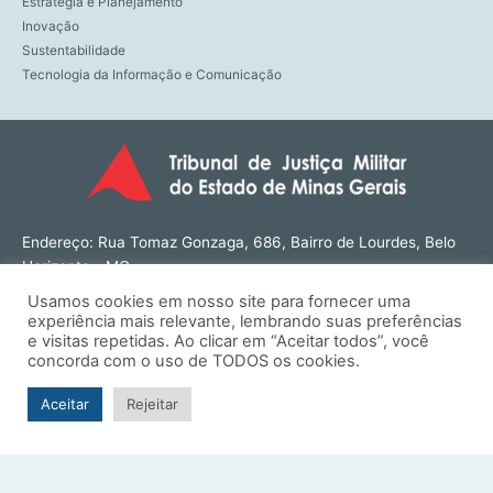
Estratégia e Planejamento
Inovação
Sustentabilidade
Tecnologia da Informação e Comunicação
Endereço: Rua Tomaz Gonzaga, 686, Bairro de Lourdes, Belo
Horizonte - MG
CEP: 30180-143
Usamos cookies em nosso site para fornecer uma
Tel: (31) 3274-1566
experiência mais relevante, lembrando suas preferências
Contato: ouvidoria@tjmmg.jus.br
e visitas repetidas. Ao clicar em “Aceitar todos”, você
concorda com o uso de TODOS os cookies.
Funcionamento: Segunda a Sexta, das 8h às 18h
Aceitar
Rejeitar
© TJMMG | Tribunal de Justiça Militar do Estado de Minas
Gerais - 2026