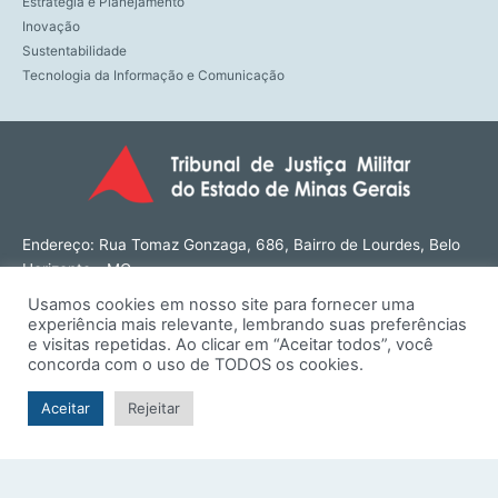
Estratégia e Planejamento
Inovação
Sustentabilidade
Tecnologia da Informação e Comunicação
Endereço: Rua Tomaz Gonzaga, 686, Bairro de Lourdes, Belo
Horizonte - MG
CEP: 30180-143
Usamos cookies em nosso site para fornecer uma
Tel: (31) 3274-1566
experiência mais relevante, lembrando suas preferências
Contato: ouvidoria@tjmmg.jus.br
e visitas repetidas. Ao clicar em “Aceitar todos”, você
concorda com o uso de TODOS os cookies.
Funcionamento: Segunda a Sexta, das 8h às 18h
Aceitar
Rejeitar
© TJMMG | Tribunal de Justiça Militar do Estado de Minas
Gerais - 2026