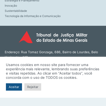
Estratégia e Planejamento
Inovação
Sustentabilidade
Tecnologia da Informação e Comunicação
Endereço: Rua Tomaz Gonzaga, 686, Bairro de Lourdes, Belo
Horizonte - MG
CEP: 30180-143
Usamos cookies em nosso site para fornecer uma
Tel: (31) 3274-1566
experiência mais relevante, lembrando suas preferências
Contato: ouvidoria@tjmmg.jus.br
e visitas repetidas. Ao clicar em “Aceitar todos”, você
concorda com o uso de TODOS os cookies.
Funcionamento: Segunda a Sexta, das 8h às 18h
Aceitar
Rejeitar
© TJMMG | Tribunal de Justiça Militar do Estado de Minas
Gerais - 2026