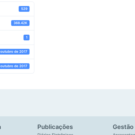
529
368.42K
1
 outubro de 2017
 outubro de 2017
a
Publicações
Gestão
Diários Eletrônicos
Apresenta