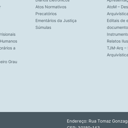
r
Atos Normativos
AtoM – Des
Precatórios
Arquivístic
Ementários da Justiça
Editais de 
Súmulas
documento
risionais
Instrument
s Humanos
Relatos Ilu
rários a
TJM-Arq – 
Arquivísti
meiro Grau
Endereço: Rua Tomaz Gonzaga,
CEP: 30180-143