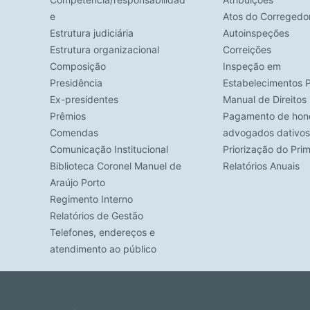
e
Atos do Corregedo
Estrutura judiciária
Autoinspeções
Estrutura organizacional
Correições
Composição
Inspeção em
Presidência
Estabelecimentos P
Ex-presidentes
Manual de Direito
Prêmios
Pagamento de hono
Comendas
advogados dativos
Comunicação Institucional
Priorização do Pri
Biblioteca Coronel Manuel de
Relatórios Anuais
Araújo Porto
Regimento Interno
Relatórios de Gestão
Telefones, endereços e
atendimento ao público