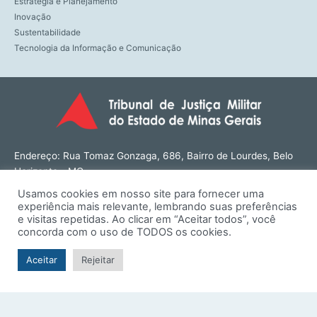
Estratégia e Planejamento
Inovação
Sustentabilidade
Tecnologia da Informação e Comunicação
Endereço: Rua Tomaz Gonzaga, 686, Bairro de Lourdes, Belo
Horizonte - MG
CEP: 30180-143
Usamos cookies em nosso site para fornecer uma
Tel: (31) 3274-1566
experiência mais relevante, lembrando suas preferências
Contato: ouvidoria@tjmmg.jus.br
e visitas repetidas. Ao clicar em “Aceitar todos”, você
concorda com o uso de TODOS os cookies.
Funcionamento: Segunda a Sexta, das 8h às 18h
Aceitar
Rejeitar
© TJMMG | Tribunal de Justiça Militar do Estado de Minas
Gerais - 2026