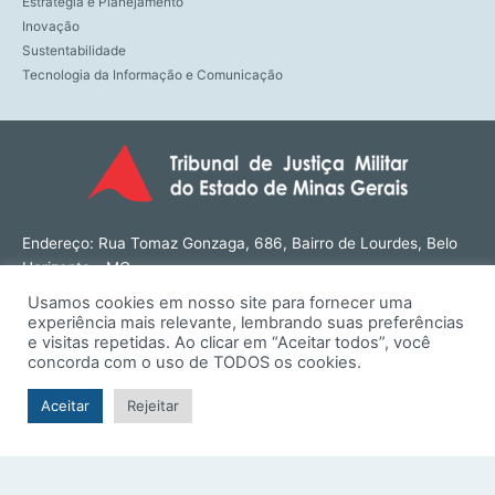
Estratégia e Planejamento
Inovação
Sustentabilidade
Tecnologia da Informação e Comunicação
Endereço: Rua Tomaz Gonzaga, 686, Bairro de Lourdes, Belo
Horizonte - MG
CEP: 30180-143
Usamos cookies em nosso site para fornecer uma
Tel: (31) 3274-1566
experiência mais relevante, lembrando suas preferências
Contato: ouvidoria@tjmmg.jus.br
e visitas repetidas. Ao clicar em “Aceitar todos”, você
concorda com o uso de TODOS os cookies.
Funcionamento: Segunda a Sexta, das 8h às 18h
Aceitar
Rejeitar
© TJMMG | Tribunal de Justiça Militar do Estado de Minas
Gerais - 2026