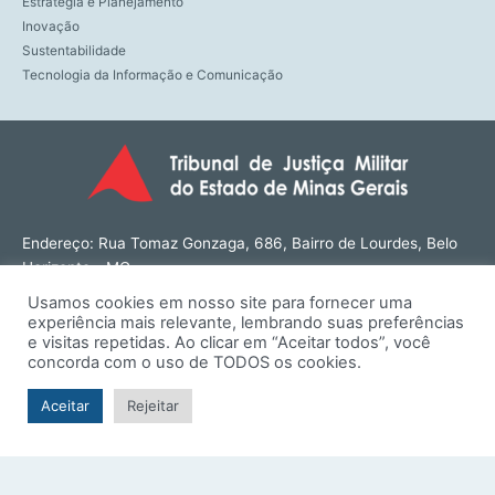
Estratégia e Planejamento
Inovação
Sustentabilidade
Tecnologia da Informação e Comunicação
Endereço: Rua Tomaz Gonzaga, 686, Bairro de Lourdes, Belo
Horizonte - MG
CEP: 30180-143
Usamos cookies em nosso site para fornecer uma
Tel: (31) 3274-1566
experiência mais relevante, lembrando suas preferências
Contato: ouvidoria@tjmmg.jus.br
e visitas repetidas. Ao clicar em “Aceitar todos”, você
concorda com o uso de TODOS os cookies.
Funcionamento: Segunda a Sexta, das 8h às 18h
Aceitar
Rejeitar
© TJMMG | Tribunal de Justiça Militar do Estado de Minas
Gerais - 2026