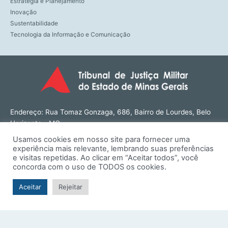
Estratégia e Planejamento
Inovação
Sustentabilidade
Tecnologia da Informação e Comunicação
Endereço: Rua Tomaz Gonzaga, 686, Bairro de Lourdes, Belo
Horizonte - MG
CEP: 30180-143
Usamos cookies em nosso site para fornecer uma
Tel: (31) 3274-1566
experiência mais relevante, lembrando suas preferências
Contato: ouvidoria@tjmmg.jus.br
e visitas repetidas. Ao clicar em “Aceitar todos”, você
concorda com o uso de TODOS os cookies.
Funcionamento: Segunda a Sexta, das 8h às 18h
Aceitar
Rejeitar
© TJMMG | Tribunal de Justiça Militar do Estado de Minas
Gerais - 2026