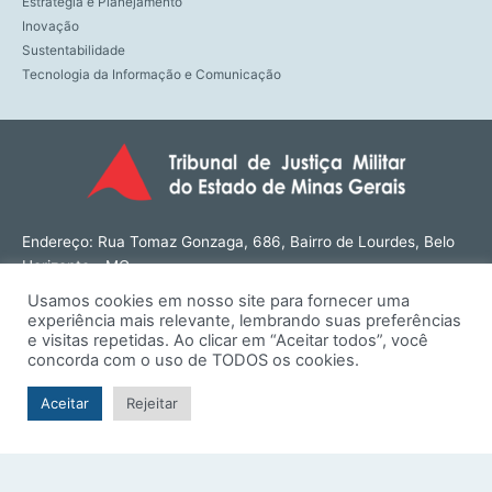
Estratégia e Planejamento
Inovação
Sustentabilidade
Tecnologia da Informação e Comunicação
Endereço: Rua Tomaz Gonzaga, 686, Bairro de Lourdes, Belo
Horizonte - MG
CEP: 30180-143
Usamos cookies em nosso site para fornecer uma
Tel: (31) 3274-1566
experiência mais relevante, lembrando suas preferências
Contato: ouvidoria@tjmmg.jus.br
e visitas repetidas. Ao clicar em “Aceitar todos”, você
concorda com o uso de TODOS os cookies.
Funcionamento: Segunda a Sexta, das 8h às 18h
Aceitar
Rejeitar
© TJMMG | Tribunal de Justiça Militar do Estado de Minas
Gerais - 2026