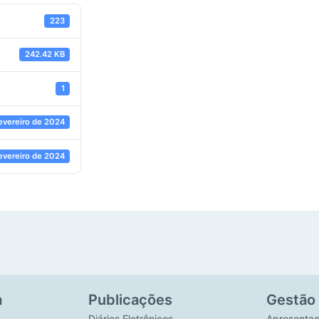
223
242.42 KB
1
evereiro de 2024
evereiro de 2024
a
Publicações
Gestão
Diários Eletrônicos
Apresenta