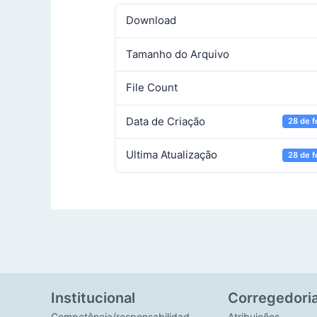
Download
Tamanho do Arquivo
File Count
Data de Criação
28 de f
Ultima Atualização
28 de f
Institucional
Corregedori
Competência/responsabilidad
Atribuições