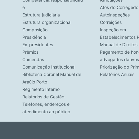
e
Atos do Corregedo
Estrutura judiciária
Autoinspeções
Estrutura organizacional
Correições
Composição
Inspeção em
Presidência
Estabelecimentos P
Ex-presidentes
Manual de Direito
Prêmios
Pagamento de hono
Comendas
advogados dativos
Comunicação Institucional
Priorização do Pri
Biblioteca Coronel Manuel de
Relatórios Anuais
Araújo Porto
Regimento Interno
Relatórios de Gestão
Telefones, endereços e
atendimento ao público