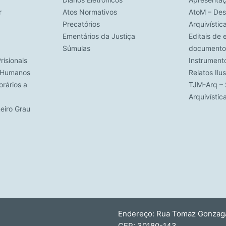
r
Atos Normativos
AtoM – Des
Precatórios
Arquivístic
Ementários da Justiça
Editais de 
Súmulas
documento
risionais
Instrument
s Humanos
Relatos Ilu
rários a
TJM-Arq – 
Arquivísti
meiro Grau
Endereço: Rua Tomaz Gonzaga,
CEP: 30180-143