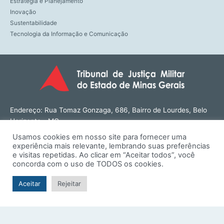
Estratégia e Planejamento
Inovação
Sustentabilidade
Tecnologia da Informação e Comunicação
Endereço: Rua Tomaz Gonzaga, 686, Bairro de Lourdes, Belo
Horizonte - MG
CEP: 30180-143
Usamos cookies em nosso site para fornecer uma
Tel: (31) 3274-1566
experiência mais relevante, lembrando suas preferências
Contato: ouvidoria@tjmmg.jus.br
e visitas repetidas. Ao clicar em “Aceitar todos”, você
concorda com o uso de TODOS os cookies.
Funcionamento: Segunda a Sexta, das 8h às 18h
Aceitar
Rejeitar
© TJMMG | Tribunal de Justiça Militar do Estado de Minas
Gerais - 2026