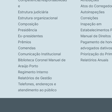
e
Atos do Corregedo
Estrutura judiciária
Autoinspeções
Estrutura organizacional
Correições
Composição
Inspeção em
Presidência
Estabelecimentos P
Ex-presidentes
Manual de Direito
Prêmios
Pagamento de hono
Comendas
advogados dativos
Comunicação Institucional
Priorização do Pri
Biblioteca Coronel Manuel de
Relatórios Anuais
Araújo Porto
Regimento Interno
Relatórios de Gestão
Telefones, endereços e
atendimento ao público