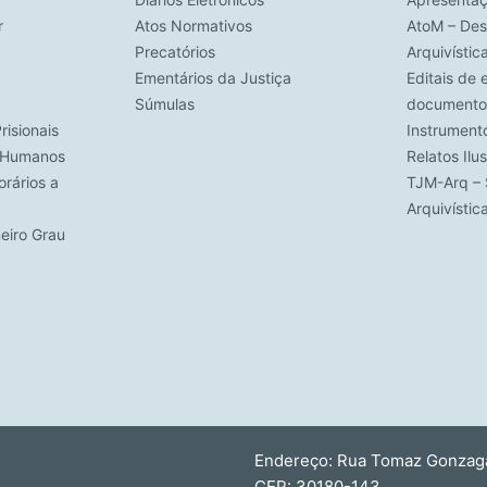
r
Atos Normativos
AtoM – Des
Precatórios
Arquivístic
Ementários da Justiça
Editais de 
Súmulas
documento
risionais
Instrument
s Humanos
Relatos Ilu
rários a
TJM-Arq – 
Arquivísti
meiro Grau
Endereço: Rua Tomaz Gonzaga,
CEP: 30180-143