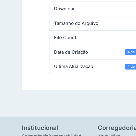
Download
Tamanho do Arquivo
File Count
Data de Criação
4 de
Ultima Atualização
4 de
Institucional
Corregedori
Competência/responsabilidad
Atribuições