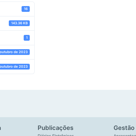
16
143.36 KB
1
 outubro de 2023
 outubro de 2023
a
Publicações
Gestão
Diários Eletrônicos
Apresenta