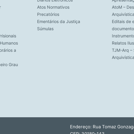
r
Atos Normativos
AtoM – Des
Precatórios
Arquivístic
Ementários da Justiça
Editais de 
Súmulas
documento
risionais
Instrument
s Humanos
Relatos Ilu
rários a
TJM-Arq – 
Arquivísti
meiro Grau
Endereço: Rua Tomaz Gonzaga,
CEP: 30180-143