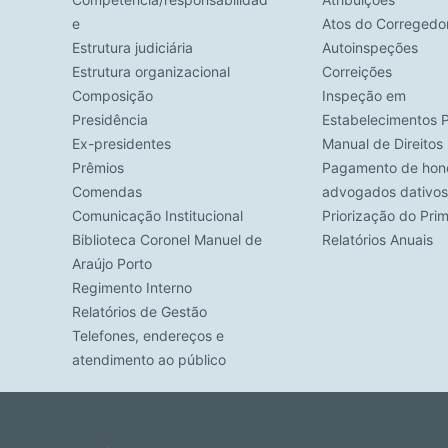
e
Atos do Corregedo
Estrutura judiciária
Autoinspeções
Estrutura organizacional
Correições
Composição
Inspeção em
Presidência
Estabelecimentos P
Ex-presidentes
Manual de Direito
Prêmios
Pagamento de hono
Comendas
advogados dativos
Comunicação Institucional
Priorização do Pri
Biblioteca Coronel Manuel de
Relatórios Anuais
Araújo Porto
Regimento Interno
Relatórios de Gestão
Telefones, endereços e
atendimento ao público