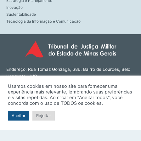
Estratégia e Planejamento
Inovação
Sustentabilidade
Tecnologia da Informação e Comunicação
Endereço: Rua Tomaz Gonzaga, 686, Bairro de Lourdes, Belo
Horizonte - MG
CEP: 30180-143
Usamos cookies em nosso site para fornecer uma
Tel: (31) 3274-1566
experiência mais relevante, lembrando suas preferências
Contato: ouvidoria@tjmmg.jus.br
e visitas repetidas. Ao clicar em “Aceitar todos”, você
concorda com o uso de TODOS os cookies.
Funcionamento: Segunda a Sexta, das 8h às 18h
Aceitar
Rejeitar
© TJMMG | Tribunal de Justiça Militar do Estado de Minas
Gerais - 2026