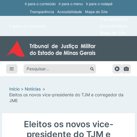
Ir para o conteúdo
Ir para o menu
Ir para o rodapé
Transparência
Acessibilidade
Mapa do Site
ar
Transparência
Main
Ir para o conteúdo
Acessibilidade
ar
Menu
Mapa do Site
ar
ar
Pesquisar:
ar
ar
Início
Notícias
Eleitos os novos vice-presidente do TJM e corregedor da
JME
Eleitos os novos vice-
presidente do TJM e