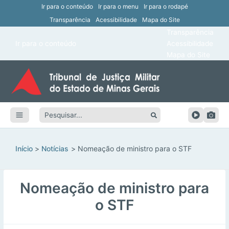
Ir para o conteúdo
Ir para o menu
Ir para o rodapé
Transparência
Acessibilidade
Mapa do Site
ar
Transparência
Main
Ir para o conteúdo
Acessibilidade
ar
Menu
Mapa do Site
ar
ar
Pesquisar:
ar
ar
Início
Notícias
Nomeação de ministro para o STF
Nomeação de ministro para
o STF