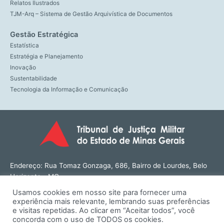
Relatos Ilustrados
TJM-Arq – Sistema de Gestão Arquivística de Documentos
Gestão Estratégica
Estatística
Estratégia e Planejamento
Inovação
Sustentabilidade
Tecnologia da Informação e Comunicação
Endereço: Rua Tomaz Gonzaga, 686, Bairro de Lourdes, Belo
Horizonte - MG
CEP: 30180-143
Usamos cookies em nosso site para fornecer uma
Tel: (31) 3274-1566
experiência mais relevante, lembrando suas preferências
Contato: ouvidoria@tjmmg.jus.br
e visitas repetidas. Ao clicar em “Aceitar todos”, você
concorda com o uso de TODOS os cookies.
Funcionamento: Segunda a Sexta, das 8h às 18h