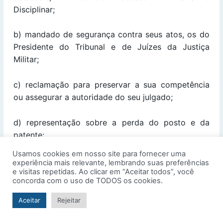
Disciplinar;
b) mandado de segurança contra seus atos, os do
Presidente do Tribunal e de Juízes da Justiça
Militar;
c) reclamação para preservar a sua competência
ou assegurar a autoridade do seu julgado;
d) representação sobre a perda do posto e da
patente;
Usamos cookies em nosso site para fornecer uma
e) representação sobre a perda de graduação;
experiência mais relevante, lembrando suas preferências
e visitas repetidas. Ao clicar em “Aceitar todos”, você
concorda com o uso de TODOS os cookies.
f) ação rescisória;
Aceitar
Rejeitar
g) revisão criminal;