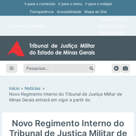
Ir para o conteúdo
Ir para o menu
Ir para o rodapé
Transparência
Acessibilidade
Mapa do Site
ar
Transparência
Main
Ir para o conteúdo
Acessibilidade
ar
Menu
Mapa do Site
ar
ar
Pesquisar:
ar
ar
Início
Notícias
Novo Regimento Interno do Tribunal de Justiça Militar de
Minas Gerais entrará em vigor a partir do
Novo Regimento Interno do
Tribunal de Justiça Militar de