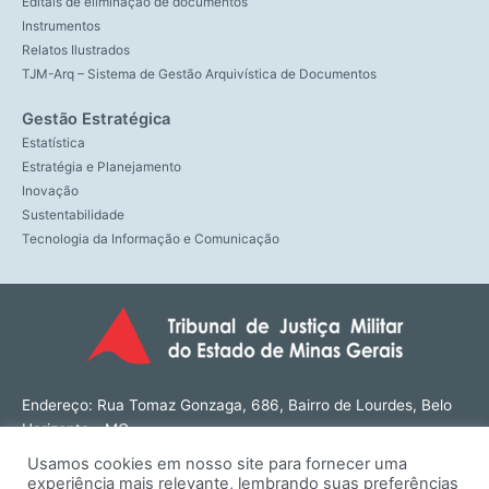
Editais de eliminação de documentos
Instrumentos
Relatos Ilustrados
TJM-Arq – Sistema de Gestão Arquivística de Documentos
Gestão Estratégica
Estatística
Estratégia e Planejamento
Inovação
Sustentabilidade
Tecnologia da Informação e Comunicação
Endereço: Rua Tomaz Gonzaga, 686, Bairro de Lourdes, Belo
Horizonte - MG
CEP: 30180-143
Usamos cookies em nosso site para fornecer uma
Tel: (31) 3274-1566
experiência mais relevante, lembrando suas preferências