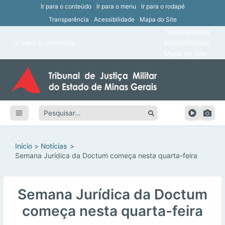
Ir para o conteúdo
Ir para o menu
Ir para o rodapé
Transparência
Acessibilidade
Mapa do Site
ar
Transparência
Main
Ir para o conteúdo
Acessibilidade
ar
Menu
Mapa do Site
ar
ar
Pesquisar:
ar
ar
Início
Notícias
Semana Jurídica da Doctum começa nesta quarta-feira
Semana Jurídica da Doctum
começa nesta quarta-feira