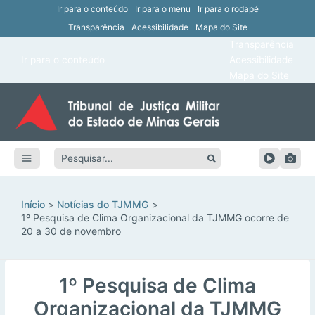
Ir para o conteúdo
Ir para o menu
Ir para o rodapé
Transparência
Acessibilidade
Mapa do Site
ar
Transparência
Main
Ir para o conteúdo
Acessibilidade
ar
Menu
Mapa do Site
ar
ar
Pesquisar:
ar
ar
Início
Notícias do TJMMG
1º Pesquisa de Clima Organizacional da TJMMG ocorre de
20 a 30 de novembro
1º Pesquisa de Clima
Organizacional da TJMMG