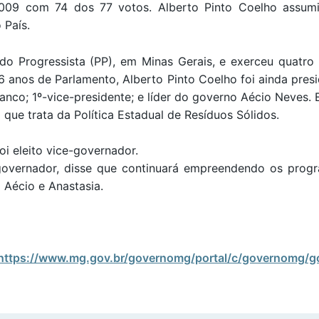
009 com 74 dos 77 votos. Alberto Pinto Coelho assum
 País.
ido Progressista (PP), em Minas Gerais, e exerceu quat
6 anos de Parlamento, Alberto Pinto Coelho foi ainda pres
anco; 1º-vice-presidente; e líder do governo Aécio Neves. 
 que trata da Política Estadual de Resíduos Sólidos.
i eleito vice-governador.
 governador, disse que continuará empreendendo os prog
 Aécio e Anastasia.
https://www.mg.gov.br/governomg/portal/c/governomg/g