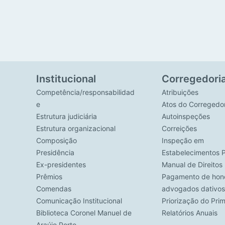
Institucional
Corregedori
Competência/responsabilidad
Atribuições
e
Atos do Corregedo
Estrutura judiciária
Autoinspeções
Estrutura organizacional
Correições
Composição
Inspeção em
Presidência
Estabelecimentos P
Ex-presidentes
Manual de Direito
Prêmios
Pagamento de hono
Comendas
advogados dativos
Comunicação Institucional
Priorização do Pri
Biblioteca Coronel Manuel de
Relatórios Anuais
Araújo Porto