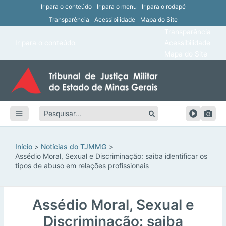
Ir para o conteúdo
Ir para o menu
Ir para o rodapé
Transparência
Acessibilidade
Mapa do Site
ar
Transparência
Main
Ir para o conteúdo
Acessibilidade
ar
Menu
Mapa do Site
ar
ar
Pesquisar:
ar
ar
Início
Notícias do TJMMG
Assédio Moral, Sexual e Discriminação: saiba identificar os
tipos de abuso em relações profissionais
Assédio Moral, Sexual e
Discriminação: saiba