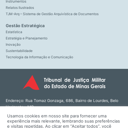
Instrumentos
Relatos Ilustrados
TJM-Arq – Sistema de Gestão Arquivística de Documentos
Gestão Estratégica
Estatística
Estratégia e Planejamento
Inovação
Sustentabilidade
Tecnologia da Informação e Comunicação
Endereço: Rua Tomaz Gonzaga, 686, Bairro de Lourdes, Belo
Horizonte - MG
CEP: 30180-143
Usamos cookies em nosso site para fornecer uma
Tel: (31) 3274-1566
experiência mais relevante, lembrando suas preferências
Contato: ouvidoria@tjmmg.jus.br
e visitas repetidas. Ao clicar em “Aceitar todos”, você