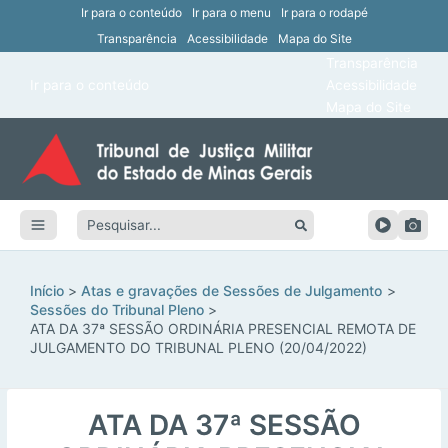
Ir para o conteúdo
Ir para o menu
Ir para o rodapé
Transparência
Acessibilidade
Mapa do Site
ar
Transparência
Main
Ir para o conteúdo
Acessibilidade
ar
Menu
Mapa do Site
ar
ar
Pesquisar:
ar
ar
Início
Atas e gravações de Sessões de Julgamento
Sessões do Tribunal Pleno
ATA DA 37ª SESSÃO ORDINÁRIA PRESENCIAL REMOTA DE
JULGAMENTO DO TRIBUNAL PLENO (20/04/2022)
ATA DA 37ª SESSÃO