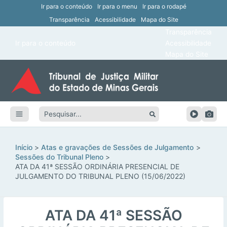
Ir para o conteúdo
Ir para o menu
Ir para o rodapé
Transparência
Acessibilidade
Mapa do Site
ar
Transparência
Main
Ir para o conteúdo
Acessibilidade
ar
Menu
Mapa do Site
ar
ar
Pesquisar:
ar
ar
Início
Atas e gravações de Sessões de Julgamento
Sessões do Tribunal Pleno
ATA DA 41ª SESSÃO ORDINÁRIA PRESENCIAL DE
JULGAMENTO DO TRIBUNAL PLENO (15/06/2022)
ATA DA 41ª SESSÃO