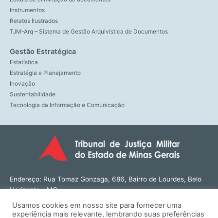
Instrumentos
Relatos Ilustrados
TJM-Arq – Sistema de Gestão Arquivística de Documentos
Gestão Estratégica
Estatística
Estratégia e Planejamento
Inovação
Sustentabilidade
Tecnologia da Informação e Comunicação
Endereço: Rua Tomaz Gonzaga, 686, Bairro de Lourdes, Belo
Horizonte - MG
CEP: 30180-143
Usamos cookies em nosso site para fornecer uma
Tel: (31) 3274-1566
experiência mais relevante, lembrando suas preferências