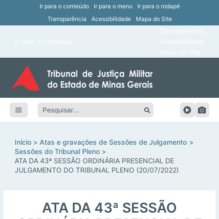
Ir para o conteúdo
Ir para o menu
Ir para o rodapé
Transparência
Acessibilidade
Mapa do Site
ar
Transparência
Main
Ir para o conteúdo
Acessibilidade
ar
Menu
Mapa do Site
ar
ar
Pesquisar:
ar
ar
Início
Atas e gravações de Sessões de Julgamento
Sessões do Tribunal Pleno
ATA DA 43ª SESSÃO ORDINÁRIA PRESENCIAL DE
JULGAMENTO DO TRIBUNAL PLENO (20/07/2022)
ATA DA 43ª SESSÃO