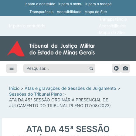
Ir para o conteúdo
Ir para o menu
Ir para o rodapé
Transparência
Acessibilidade
Mapa do Site
ar
Transparência
Main
Ir para o conteúdo
Acessibilidade
ar
Menu
Mapa do Site
ar
ar
Pesquisar:
ar
ar
Início
Atas e gravações de Sessões de Julgamento
Sessões do Tribunal Pleno
ATA DA 45ª SESSÃO ORDINÁRIA PRESENCIAL DE
JULGAMENTO DO TRIBUNAL PLENO (17/08/2022)
ATA DA 45ª SESSÃO