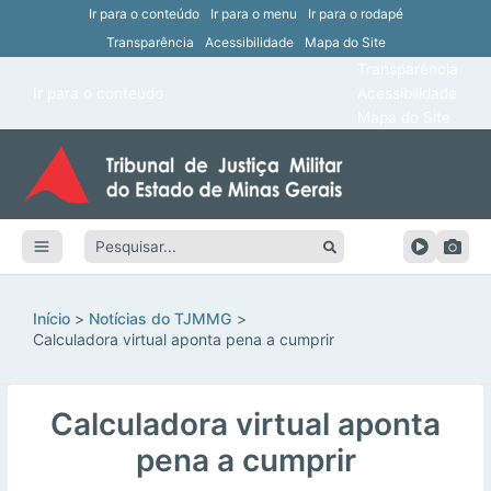
Ir para o conteúdo
Ir para o menu
Ir para o rodapé
Transparência
Acessibilidade
Mapa do Site
ar
Transparência
Main
Ir para o conteúdo
Acessibilidade
ar
Menu
Mapa do Site
ar
ar
Pesquisar:
ar
ar
Início
Notícias do TJMMG
Calculadora virtual aponta pena a cumprir
Calculadora virtual aponta
pena a cumprir