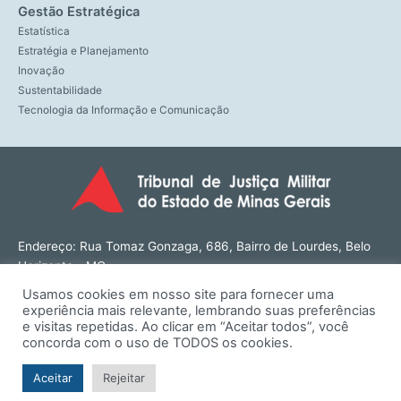
Gestão Estratégica
Estatística
Estratégia e Planejamento
Inovação
Sustentabilidade
Tecnologia da Informação e Comunicação
Endereço: Rua Tomaz Gonzaga, 686, Bairro de Lourdes, Belo
Horizonte - MG
CEP: 30180-143
Usamos cookies em nosso site para fornecer uma
Tel: (31) 3274-1566
experiência mais relevante, lembrando suas preferências
Contato: ouvidoria@tjmmg.jus.br
e visitas repetidas. Ao clicar em “Aceitar todos”, você
concorda com o uso de TODOS os cookies.
Funcionamento: Segunda a Sexta, das 8h às 18h
Aceitar
Rejeitar