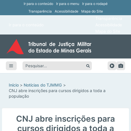
Ir para o conteúdo
Ir para o menu
Ir para o rodapé
Transparência
Acessibilidade
Mapa do Site
ar
Transparência
Main
Ir para o conteúdo
Acessibilidade
ar
Menu
Mapa do Site
ar
ar
Pesquisar:
ar
ar
Início
Notícias do TJMMG
CNJ abre inscrições para cursos dirigidos a toda a
população
CNJ abre inscrições para
cursos dirigidos a toda a