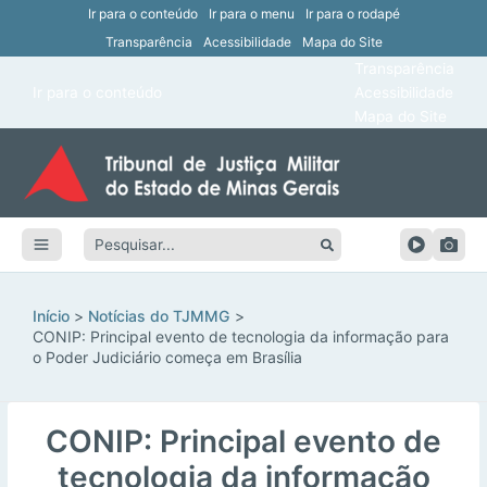
Ir para o conteúdo
Ir para o menu
Ir para o rodapé
Transparência
Acessibilidade
Mapa do Site
ar
Transparência
Main
Ir para o conteúdo
Acessibilidade
ar
Menu
Mapa do Site
ar
ar
Pesquisar:
ar
ar
Início
Notícias do TJMMG
CONIP: Principal evento de tecnologia da informação para
o Poder Judiciário começa em Brasília
CONIP: Principal evento de
tecnologia da informação