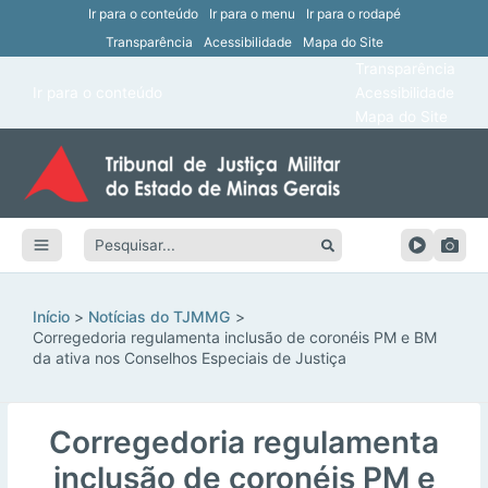
Ir para o conteúdo
Ir para o menu
Ir para o rodapé
Transparência
Acessibilidade
Mapa do Site
ar
Transparência
Main
Ir para o conteúdo
Acessibilidade
ar
Menu
Mapa do Site
ar
ar
Pesquisar:
ar
ar
Início
Notícias do TJMMG
Corregedoria regulamenta inclusão de coronéis PM e BM
da ativa nos Conselhos Especiais de Justiça
Corregedoria regulamenta
inclusão de coronéis PM e