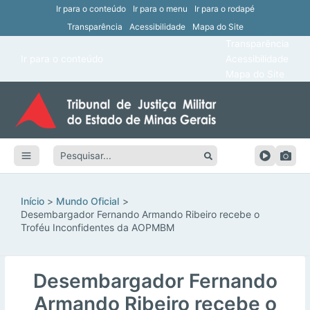
Ir para o conteúdo
Ir para o menu
Ir para o rodapé
Transparência
Acessibilidade
Mapa do Site
ar
Transparência
Main
Ir para o conteúdo
Acessibilidade
ar
Menu
Mapa do Site
ar
ar
Pesquisar:
ar
ar
Início
Mundo Oficial
Desembargador Fernando Armando Ribeiro recebe o
Troféu Inconfidentes da AOPMBM
Desembargador Fernando
Armando Ribeiro recebe o