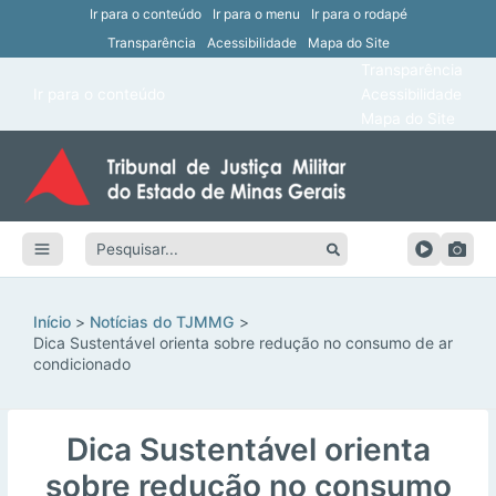
Ir para o conteúdo
Ir para o menu
Ir para o rodapé
Transparência
Acessibilidade
Mapa do Site
ar
Transparência
Main
Ir para o conteúdo
Acessibilidade
ar
Menu
Mapa do Site
ar
ar
Pesquisar:
ar
ar
Início
Notícias do TJMMG
Dica Sustentável orienta sobre redução no consumo de ar
condicionado
Dica Sustentável orienta
sobre redução no consumo