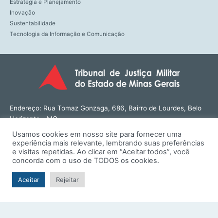
Estratégia e Planejamento
Inovação
Sustentabilidade
Tecnologia da Informação e Comunicação
Endereço: Rua Tomaz Gonzaga, 686, Bairro de Lourdes, Belo
Horizonte - MG
CEP: 30180-143
Usamos cookies em nosso site para fornecer uma
Tel: (31) 3274-1566
experiência mais relevante, lembrando suas preferências
Contato: ouvidoria@tjmmg.jus.br
e visitas repetidas. Ao clicar em “Aceitar todos”, você
concorda com o uso de TODOS os cookies.
Funcionamento: Segunda a Sexta, das 8h às 18h
Aceitar
Rejeitar
© TJMMG | Tribunal de Justiça Militar do Estado de Minas
Gerais - 2026