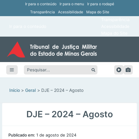
Ir para o conteúdo
Ir para o menu
Ir para o rodapé
Transparência
Acessibilidade
Mapa do Site
ar
Transparência
Main
Ir para o conteúdo
Acessibilidade
ar
Menu
Mapa do Site
ar
ar
Pesquisar:
ar
ar
Início
Geral
DJE – 2024 – Agosto
DJE – 2024 – Agosto
Publicado em:
1 de agosto de 2024