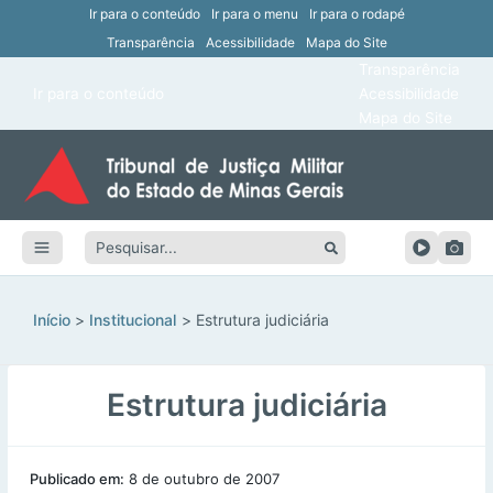
Ir para o conteúdo
Ir para o menu
Ir para o rodapé
Transparência
Acessibilidade
Mapa do Site
ar
Transparência
Main
Ir para o conteúdo
Acessibilidade
ar
Menu
Mapa do Site
ar
ar
Pesquisar:
ar
ar
Início
Institucional
Estrutura judiciária
Estrutura judiciária
Publicado em:
8 de outubro de 2007