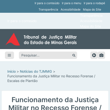
Ir para o conteúdo
Ir para o menu
Ir para o rodapé
Transparência
Acessibilidade
Mapa do Site
ar
Transparência
Main
Ir para o conteúdo
Acessibilidade
ar
Menu
Mapa do Site
ar
ar
Pesquisar:
ar
ar
Início
Notícias do TJMMG
Funcionamento da Justiça Militar no Recesso Forense /
Escalas de Plantão
Funcionamento da Justiça
Militar no Recesso Forense /