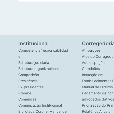
Institucional
Corregedori
Competência/responsabilidad
Atribuições
e
Atos do Corregedo
Estrutura judiciária
Autoinspeções
Estrutura organizacional
Correições
Composição
Inspeção em
Presidência
Estabelecimentos P
Ex-presidentes
Manual de Direito
Prêmios
Pagamento de hono
Comendas
advogados dativos
Comunicação Institucional
Priorização do Pri
Biblioteca Coronel Manuel de
Relatórios Anuais