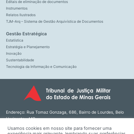
Editais de eliminação de documentos
Instrumentos
Relatos Ilustrados
TJM-Arq – Sistema de Gestão Arquivística de Documentos
Gestão Estratégica
Estatística
Estratégia e Planejamento
Inovação
Sustentabilidade
Tecnologia da Informação e Comunicação
Endereço: Rua Tomaz Gonzaga, 686, Bairro de Lourdes, Belo
Horizonte - MG
CEP: 30180-143
Usamos cookies em nosso site para fornecer uma
Tel: (31) 3274-1566
experiência mais relevante, lembrando suas preferências