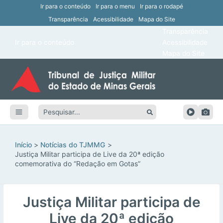
Ir para o conteúdo
Ir para o menu
Ir para o rodapé
Transparência
Acessibilidade
Mapa do Site
ar
Transparência
Main
Ir para o conteúdo
Acessibilidade
ar
Menu
Mapa do Site
ar
ar
Pesquisar:
ar
ar
Início
Notícias do TJMMG
Justiça Militar participa de Live da 20ª edição
comemorativa do “Redação em Gotas”
Justiça Militar participa de
Live da 20ª edição