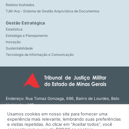
Relatos Ilustrados
TJM-Arq – Sistema de Gestão Arquivística de Documentos
Gestão Estratégica
Estatística
Estratégia e Planejamento
Inovação
Sustentabilidade
Tecnologia da Informação e Comunicação
Endereço: Rua Tomaz Gonzaga, 686, Bairro de Lourdes, Belo
Horizonte - MG
CEP: 30180-143
Usamos cookies em nosso site para fornecer uma
Tel: (31) 3274-1566
experiência mais relevante, lembrando suas preferências
Contato: ouvidoria@tjmmg.jus.br
e visitas repetidas. Ao clicar em “Aceitar todos”, você