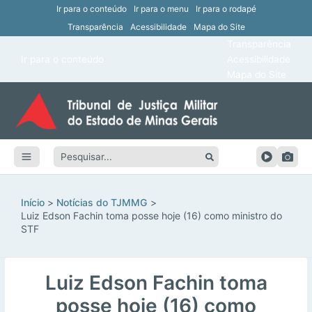
Ir para o conteúdo
Ir para o menu
Ir para o rodapé
Transparência
Acessibilidade
Mapa do Site
ar
Transparência
Main
Ir para o conteúdo
Acessibilidade
ar
Menu
Mapa do Site
ar
ar
Pesquisar:
ar
ar
Início
Notícias do TJMMG
Luiz Edson Fachin toma posse hoje (16) como ministro do
STF
Luiz Edson Fachin toma
posse hoje (16) como