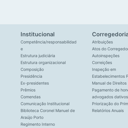
Institucional
Corregedori
Competência/responsabilidad
Atribuições
e
Atos do Corregedo
Estrutura judiciária
Autoinspeções
Estrutura organizacional
Correições
Composição
Inspeção em
Presidência
Estabelecimentos P
Ex-presidentes
Manual de Direito
Prêmios
Pagamento de hono
Comendas
advogados dativos
Comunicação Institucional
Priorização do Pri
Biblioteca Coronel Manuel de
Relatórios Anuais
Araújo Porto
Regimento Interno