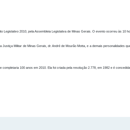
érito Legislativo 2010, pela Assembleia Legislativa de Minas Gerais. O evento ocorreu às 1
a da Justiça Militar de Minas Gerais, dr. André de Mourão Motta, e a demais personalidades 
ompletaria 100 anos em 2010. Ela foi criada pela resolução 2.778, em 1982 e é concedida e