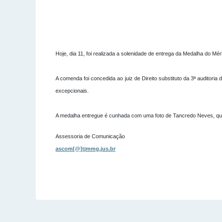
Hoje, dia 11, foi realizada a solenidade de entrega da Medalha do M
A comenda foi concedida ao juiz de Direito substituto da 3ª auditori
excepcionais.
A medalha entregue é cunhada com uma foto de Tancredo Neves, que c
Assessoria de Comunicação
ascom[@]tjmmg.jus.br