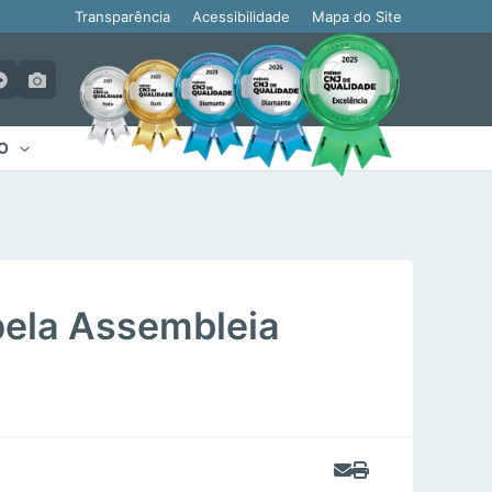
Transparência
Acessibilidade
Mapa do Site
O
 pela Assembleia
s