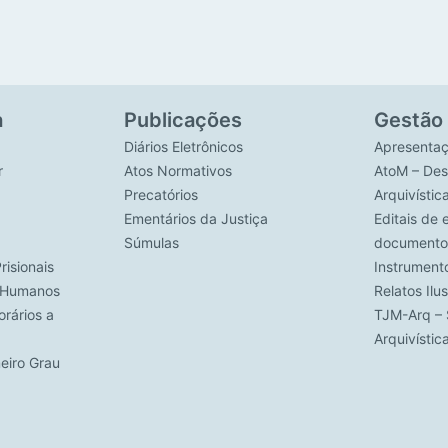
a
Publicações
Gestão
Diários Eletrônicos
Apresenta
r
Atos Normativos
AtoM – Des
Precatórios
Arquivístic
Ementários da Justiça
Editais de 
Súmulas
documento
risionais
Instrument
s Humanos
Relatos Ilu
rários a
TJM-Arq – 
Arquivísti
meiro Grau