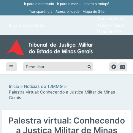
Ir para o conteúdo
Ir para o menu
Ir para o rodapé
Transparência
Acessibilidade
Mapa do Site
ar
Transparência
Main
Ir para o conteúdo
Acessibilidade
ar
Menu
Mapa do Site
ar
ar
Pesquisar:
ar
ar
Início
Notícias do TJMMG
Palestra virtual: Conhecendo a Justiça Militar de Minas
Gerais
Palestra virtual: Conhecendo
a Justiça Militar de Minas