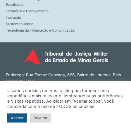
Estatística
Estratégia e Planejamento
Inovação
Sustentabilidade
Tecnologia da Informação e Comunicação
Endereço: Rua Tomaz Gonzaga, 686, Bairro de Lourdes, Belo
Horizonte - MG
CEP: 30180-143
Usamos cookies em nosso site para fornecer uma
Tel: (31) 3274-1566
experiência mais relevante, lembrando suas preferências
Contato: ouvidoria@tjmmg.jus.br
e visitas repetidas. Ao clicar em “Aceitar todos”, você
concorda com o uso de TODOS os cookies.
Funcionamento: Segunda a Sexta, das 8h às 18h
Aceitar
Rejeitar
© TJMMG | Tribunal de Justiça Militar do Estado de Minas