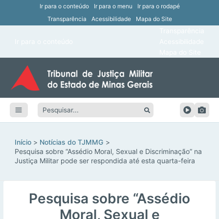
Ir para o conteúdo
Ir para o menu
Ir para o rodapé
Transparência
Acessibilidade
Mapa do Site
ar
Transparência
Main
Ir para o conteúdo
Acessibilidade
ar
Menu
Mapa do Site
ar
ar
Pesquisar:
ar
ar
Início
Notícias do TJMMG
Pesquisa sobre “Assédio Moral, Sexual e Discriminação” na
Justiça Militar pode ser respondida até esta quarta-feira
Pesquisa sobre “Assédio
Moral, Sexual e