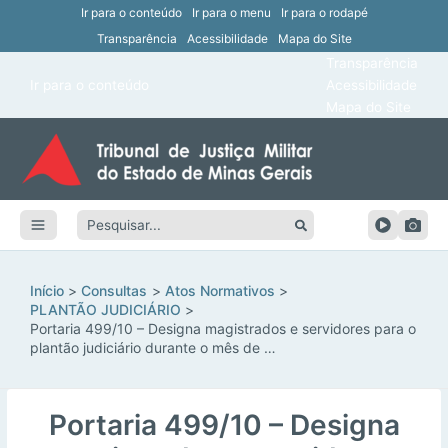
Ir para o conteúdo
Ir para o menu
Ir para o rodapé
Transparência
Acessibilidade
Mapa do Site
ar
Transparência
Main
Ir para o conteúdo
Acessibilidade
ar
Menu
Mapa do Site
ar
ar
Pesquisar:
ar
ar
Início
Consultas
Atos Normativos
PLANTÃO JUDICIÁRIO
Portaria 499/10 – Designa magistrados e servidores para o
plantão judiciário durante o mês de …
Portaria 499/10 – Designa