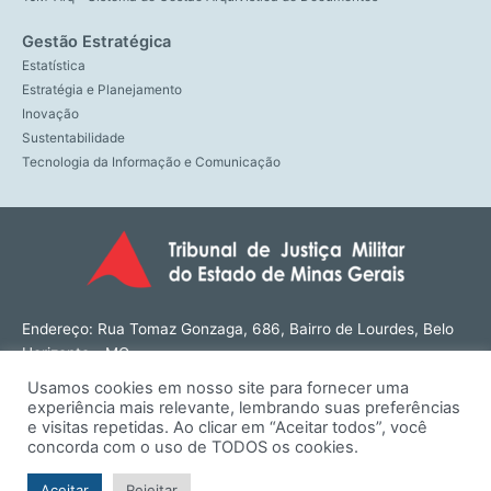
Gestão Estratégica
Estatística
Estratégia e Planejamento
Inovação
Sustentabilidade
Tecnologia da Informação e Comunicação
Endereço: Rua Tomaz Gonzaga, 686, Bairro de Lourdes, Belo
Horizonte - MG
CEP: 30180-143
Usamos cookies em nosso site para fornecer uma
Tel: (31) 3274-1566
experiência mais relevante, lembrando suas preferências
Contato: ouvidoria@tjmmg.jus.br
e visitas repetidas. Ao clicar em “Aceitar todos”, você
concorda com o uso de TODOS os cookies.
Funcionamento: Segunda a Sexta, das 8h às 18h
Aceitar
Rejeitar