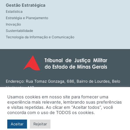
Gestão Estratégica
Estatística
Estratégia e Planejamento
Inovação
Sustentabilidade
Tecnologia da Informação e Comunicação
Endereço: Rua Tomaz Gonzaga, 686, Bairro de Lourdes, Belo
Horizonte - MG
CEP: 30180-143
Usamos cookies em nosso site para fornecer uma
Tel: (31) 3274-1566
experiência mais relevante, lembrando suas preferências
Contato: ouvidoria@tjmmg.jus.br
e visitas repetidas. Ao clicar em “Aceitar todos”, você
concorda com o uso de TODOS os cookies.
Funcionamento: Segunda a Sexta, das 8h às 18h
Aceitar
Rejeitar