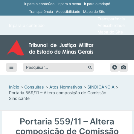
Ir para o conteúdo
Ir para o menu
Ir para o rodapé
Transparência
Acessibilidade
Mapa do Site
ar
Transparência
Main
Ir para o conteúdo
Acessibilidade
ar
Menu
Mapa do Site
ar
ar
Pesquisar:
ar
ar
Início
Consultas
Atos Normativos
SINDICÂNCIA
Portaria 559/11 – Altera composição de Comissão
Sindicante
Portaria 559/11 – Altera
composição de Comissão