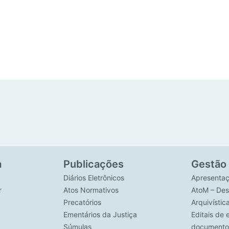
a
Publicações
Gestão
Diários Eletrônicos
Apresenta
r
Atos Normativos
AtoM – Des
Precatórios
Arquivístic
Ementários da Justiça
Editais de 
Súmulas
documento