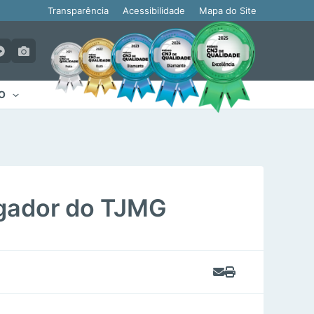
Transparência
Acessibilidade
Mapa do Site
O
gador do TJMG