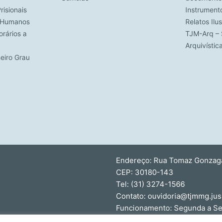
risionais
Instrument
s Humanos
Relatos Ilu
rários a
TJM-Arq – 
Arquivísti
meiro Grau
Endereço: Rua Tomaz Gonzaga,
CEP: 30180-143
Tel: (31) 3274-1566
Contato: ouvidoria@tjmmg.jus
Funcionamento: Segunda a Sex