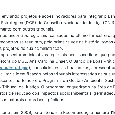
o enviando projetos e ações inovadores para integrar o Ban
stratégica (DGE) do Conselho Nacional de Justiça (CNJ). A
mento com outros tribunais.
rios encontros regionais realizados no último trimestre d
ncontros se reuniram, pela primeira vez na história, todos 
s projetos de sua administração.
apresentaram iniciativas regionais bem-sucedidas que pod
diretora do DGE, Ana Carolina Chaer. O Banco de Boas Prát
s.br/estrategia
), consolidou essas boas ideias, acrescentou
litar a identificação pelos tribunais interessados na sua ut
ecentes no Banco é o Programa de Gestão Ambiental Suste
 Tribunal de Justiça. O programa, enquadrado na área de R
ojetos de redução dos impactos socioambientais, gerir adeq
sos naturais e dos bens públicos.
tários em 2009, para atender à Recomendação número 11/