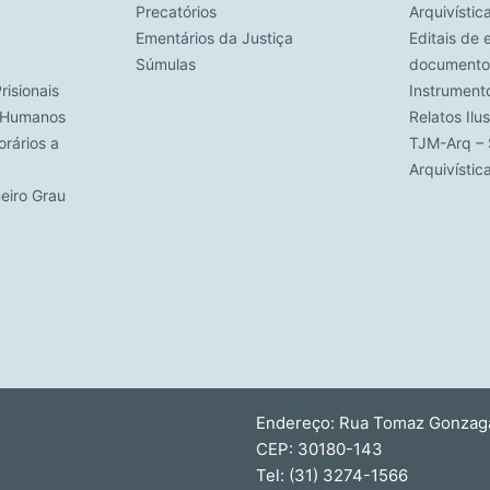
Precatórios
Arquivístic
Ementários da Justiça
Editais de 
Súmulas
documento
risionais
Instrument
s Humanos
Relatos Ilu
rários a
TJM-Arq – 
Arquivísti
meiro Grau
Endereço: Rua Tomaz Gonzaga,
CEP: 30180-143
Tel: (31) 3274-1566