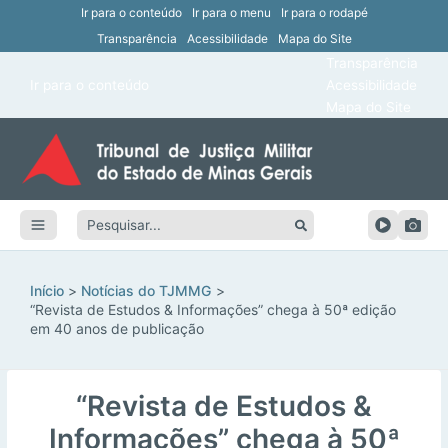
Ir para o conteúdo
Ir para o menu
Ir para o rodapé
Transparência
Acessibilidade
Mapa do Site
ar
Transparência
Main
Ir para o conteúdo
Acessibilidade
ar
Menu
Mapa do Site
ar
ar
Pesquisar:
ar
ar
Início
Notícias do TJMMG
“Revista de Estudos & Informações” chega à 50ª edição
em 40 anos de publicação
“Revista de Estudos &
Informações” chega à 50ª