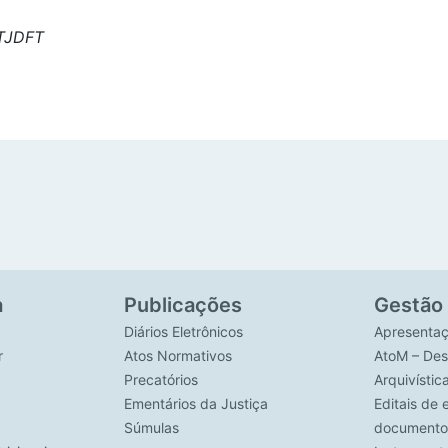
 TJDFT
a
Publicações
Gestão
Diários Eletrônicos
Apresenta
r
Atos Normativos
AtoM – Des
Precatórios
Arquivístic
Ementários da Justiça
Editais de 
Súmulas
documento