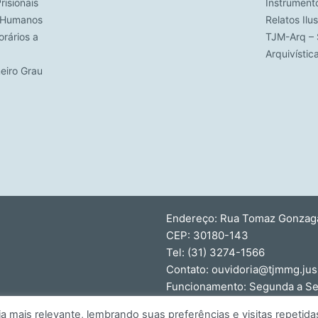
risionais
Instrument
s Humanos
Relatos Ilu
rários a
TJM-Arq – 
Arquivísti
meiro Grau
Endereço: Rua Tomaz Gonzaga,
CEP: 30180-143
Tel: (31) 3274-1566
Contato: ouvidoria@tjmmg.jus
Funcionamento: Segunda a Sex
mais relevante, lembrando suas preferências e visitas repetida