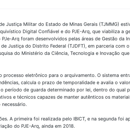
 de Justiça Militar do Estado de Minas Gerais (TJMMG) est
ivístico Digital Confiável e do PJE-Arq, que viabiliza a 
 o PJe-Arq foram desenvolvidos pelas áreas de Gestão da 
 de Justiça do Distrito Federal (TJDFT), em parceria com o 
esquisa do Ministério da Ciência, Tecnologia e Inovação q
o processo eletrônico para o arquivamento. O sistema ent
ndências, calcula o prazo de temporalidade e avalia o valo
 o período de guarda determinado por lei, dentro do qual p
vos e técnicos capazes de manter autênticos os materiais
 necessário.
ões. A primeira foi realizada pelo IBICT, e na segunda foi
iação do PJE-Arq, ainda em 2018.